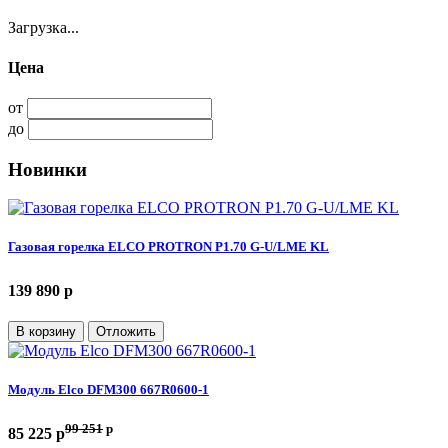
Загрузка...
Цена
от
до
Новинки
Газовая горелка ELCO PROTRON P1.70 G-U/LME KL
139 890 p
В корзину
Отложить
Модуль Elco DFM300 667R0600-1
99 251
p
85 225 p