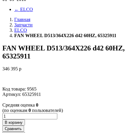
←
ELCO
Главная
Запчасти
ELCO
FAN WHEEL D513/364X226 d42 60HZ, 65325911
FAN WHEEL D513/364X226 d42 60HZ,
65325911
346 395
p
Код товара: 9565
Артикул:
65325911
Cредняя оценка
0
(по оценкам
0
пользователей)
В корзину
Сравнить