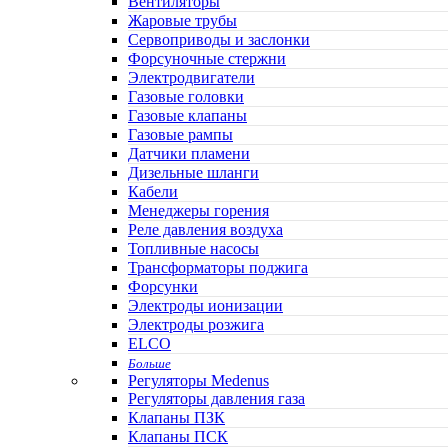
Вентиляторы
Жаровые трубы
Сервоприводы и заслонки
Форсуночные стержни
Электродвигатели
Газовые головки
Газовые клапаны
Газовые рампы
Датчики пламени
Дизельные шланги
Кабели
Менеджеры горения
Реле давления воздуха
Топливные насосы
Трансформаторы поджига
Форсунки
Электроды ионизации
Электроды розжига
ELCO
Больше
Регуляторы Medenus
Регуляторы давления газа
Клапаны ПЗК
Клапаны ПСК