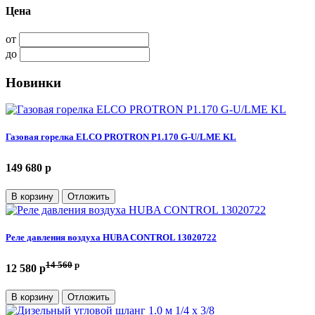
Цена
от
до
Новинки
Газовая горелка ELCO PROTRON P1.170 G-U/LME KL
149 680 p
В корзину
Отложить
Реле давления воздуха HUBA CONTROL 13020722
14 560
p
12 580 p
В корзину
Отложить