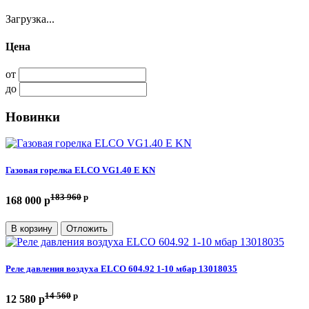
Загрузка...
Цена
от
до
Новинки
Газовая горелка ELCO VG1.40 E KN
183 960
p
168 000 p
В корзину
Отложить
Реле давления воздуха ELCO 604.92 1-10 мбар 13018035
14 560
p
12 580 p