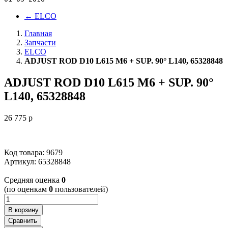
←
ELCO
Главная
Запчасти
ELCO
ADJUST ROD D10 L615 M6 + SUP. 90° L140, 65328848
ADJUST ROD D10 L615 M6 + SUP. 90°
L140, 65328848
26 775
p
Код товара: 9679
Артикул:
65328848
Cредняя оценка
0
(по оценкам
0
пользователей)
В корзину
Сравнить