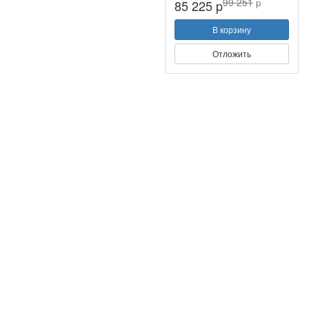
99 251
p
85 225 p
В корзину
Отложить