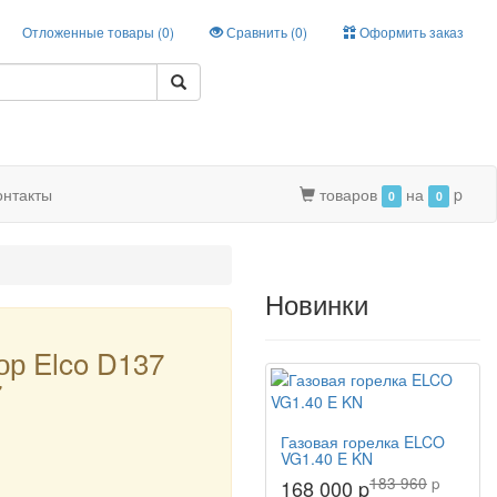
Отложенные товары (
0
)
Сравнить (
0
)
Оформить заказ
онтакты
товаров
на
p
0
0
Новинки
ор Elco D137
7
Газовая горелка ELCO
VG1.40 E KN
183 960
p
168 000 p