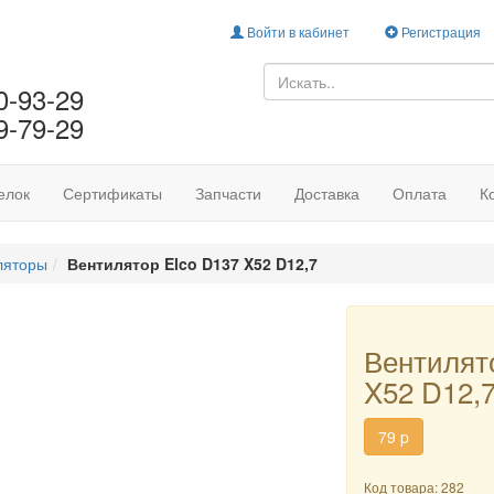
Войти в кабинет
Регистрация
0-93-29
9-79-29
елок
Сертификаты
Запчасти
Доставка
Оплата
К
ляторы
Вентилятор Elco D137 X52 D12,7
Вентилят
X52 D12,
79
p
Код товара: 282