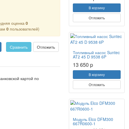
В корзину
Отложить
едняя оценка
0
кам
0
пользователей)
Сравнить
Отложить
Топливный насос Suntec
AT2 45 D 9538 6P
13 650 p
В корзину
анковской картой по
Отложить
Модуль Elco DFM300
667R0600-1