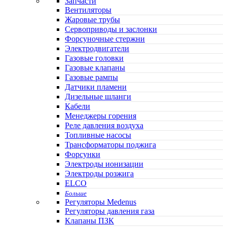
Запчасти
Вентиляторы
Жаровые трубы
Сервоприводы и заслонки
Форсуночные стержни
Электродвигатели
Газовые головки
Газовые клапаны
Газовые рампы
Датчики пламени
Дизельные шланги
Кабели
Менеджеры горения
Реле давления воздуха
Топливные насосы
Трансформаторы поджига
Форсунки
Электроды ионизации
Электроды розжига
ELCO
Больше
Регуляторы Medenus
Регуляторы давления газа
Клапаны ПЗК