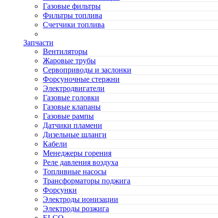
Газовые фильтры
Фильтры топлива
Счетчики топлива
Запчасти
Вентиляторы
Жаровые трубы
Сервоприводы и заслонки
Форсуночные стержни
Электродвигатели
Газовые головки
Газовые клапаны
Газовые рампы
Датчики пламени
Дизельные шланги
Кабели
Менеджеры горения
Реле давления воздуха
Топливные насосы
Трансформаторы поджига
Форсунки
Электроды ионизации
Электроды розжига
ELCO